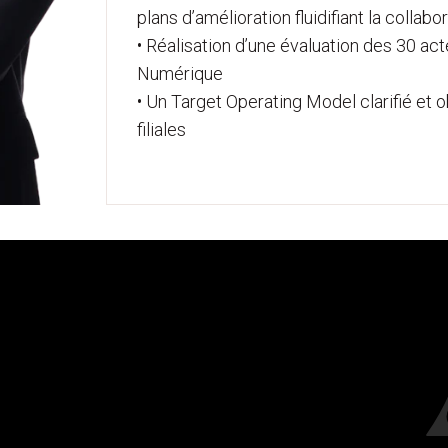
plans d’amélioration fluidifiant la collab
• Réalisation d’une évaluation des 30 ac
Numérique
• Un Target Operating Model clarifié et 
filiales